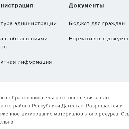
нистрация
Документы
ктура администрации
Бюджет для граждан
та с обращениями
Нормативные докуме
дан
актная информация
го образования сельского поселения «село
кого района Республики Дагестан. Разрешается и
аженное цитирование материалов этого ресурса. Cс
ельна.