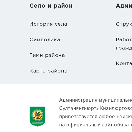
Село и район
Адми
История села
Стру
Символика
Рабо
граж
Гимн района
Конт
Карта района
Администрация муниципально
Султанянгиюрт» Кизилюртовс
приветствуется любое неиск
на официальный сайт обязат