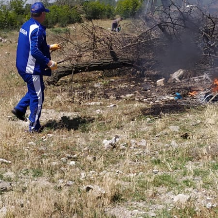
История села
Символика
Гимн района