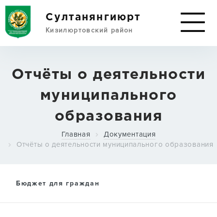
Султанянгиюрт
Кизилюртовский район
АДМИНИСТРАЦИЯ
Отчёты о деятельности
муниципального
СЕЛО И РАЙОН
образования
Главная
Документация
ДОКУМЕНТЫ
Отчёты о деятельности муниципального образования
Бюджет для граждан