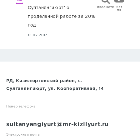
JPG
Султанянгиюрт" о
ПРОСМОТР
2.53
МБ
проделанной работе за 2016
год
13.02.2017
РД, Кизилюртовский район, с.
Султанянгиюрт, ул. Кооперативная, 14
Номер телефона
sultanyangiyurt@mr-kizilyurt.ru
Электронная почта